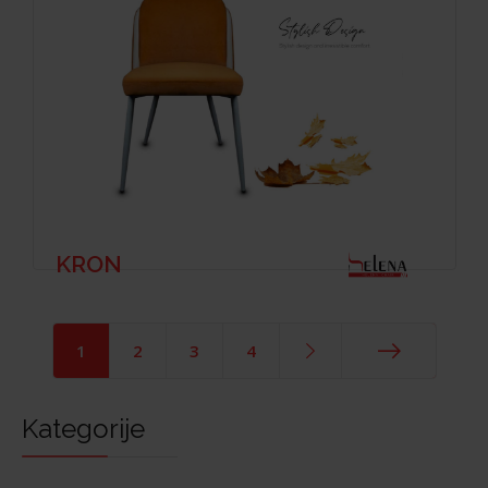
KRON
1
2
3
4
End
Kategorije