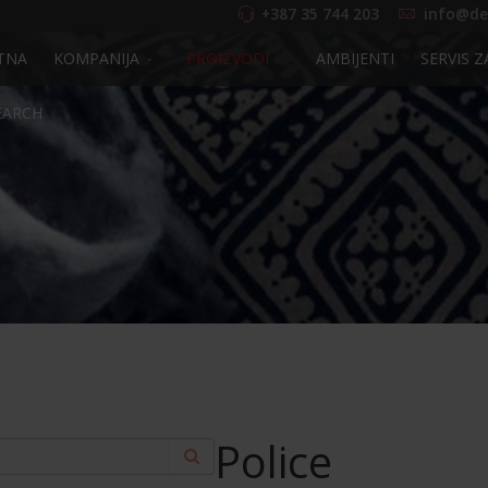
+387 35 744 203
info@de
TNA
KOMPANIJA
PROIZVODI
AMBIJENTI
SERVIS Z
EARCH
Police