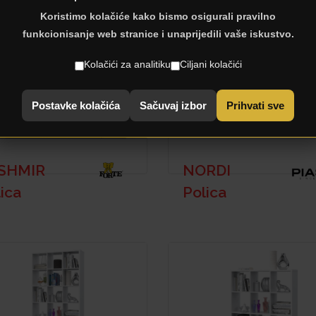
Koristimo kolačiće kako bismo osigurali pravilno
funkcionisanje web stranice i unaprijedili vaše iskustvo.
Kolačići za analitiku
Ciljani kolačići
Postavke kolačića
Sačuvaj izbor
Prihvati sve
SHMIR
NORDI
ica
Polica