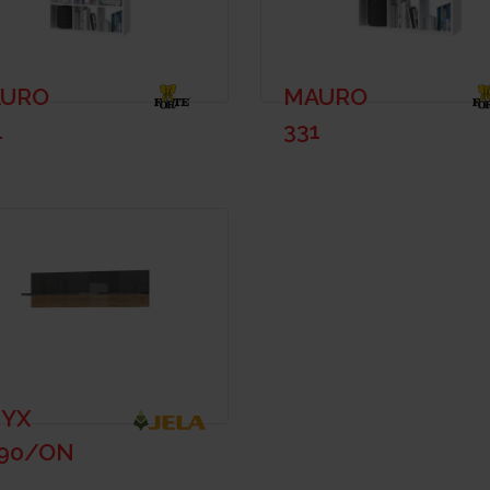
URO
MAURO
1
331
YX
90/ON