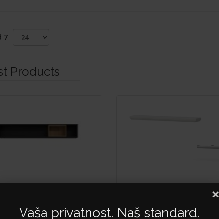
d 7
st Products
GH
EVERGREEN
×
CK
VP
Vaša privatnost. Naš standard.
97