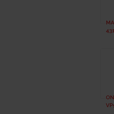
MA
43
ON
VP