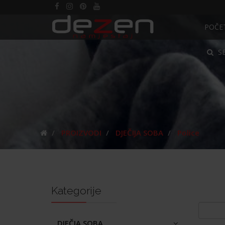
POČE
S
PROIZVODI
DJEČIJA SOBA
Police
Kategorije
DJEČJA SOBA