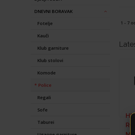
DNEVNI BORAVAK
1 - 7 o
Fotelje
Kauči
Late
Klub garniture
Klub stolovi
Komode
Police
Regali
Sofe
HI
Taburei
RO
M1
Ugaone garniture