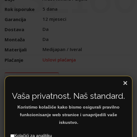
5 dana
Rok isporuke
12 mjeseci
Garancija
Da
Dostava
Da
Montaža
Medijapan / Iveral
Materijali
Uslovi plaćanja
Plaćanje
DODATNI OPIS
×
Vaša privatnost. Naš standard.
Koristimo kolačiće kako bismo osigurali pravilno
funkcionisanje web stranice i unaprijedili vaše
iskustvo.
Kolačići za analitiku