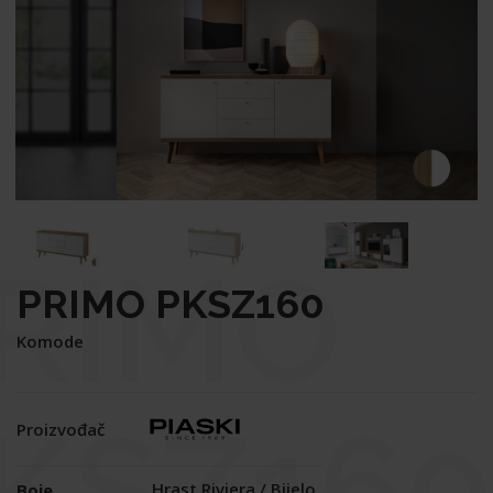
RIMO
PRIMO PKSZ160
Komode
KSZ160
Proizvođač
Hrast Riviera / Bijelo
Boje