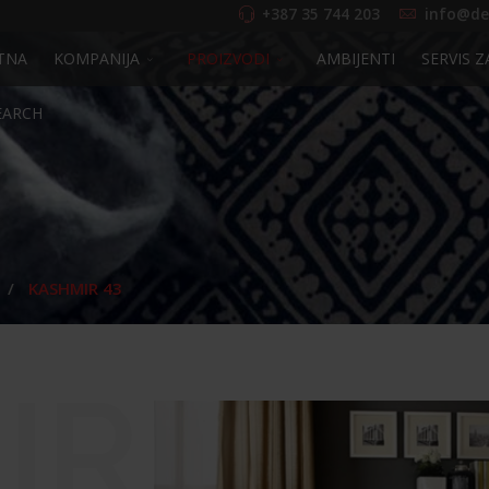
+387 35 744 203
info@de
TNA
KOMPANIJA
PROIZVODI
AMBIJENTI
SERVIS Z
EARCH
KASHMIR 43
IR