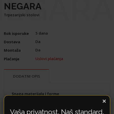
NEGARA
NEGARA
Trpezarijski stolovi
5 dana
Rok isporuke
Da
Dostava
Da
Montaža
Uslovi plaćanja
Plaćanje
DODATNI OPIS
Snaga materijala i forme
×
Sto
Negara
je dizajniran za enterijere koji cijene
sirovu ljepotu i funkcionalnost. Njegov vizuelni
Vaša privatnost. Naš standard.