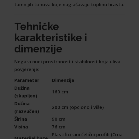
tamnijih tonova koje naglašavaju toplinu hrasta.
Tehničke
karakteristike i
dimenzije
Negara nudi prostranost i stabilnost koja uliva
povjerenje:
Parametar
Dimenzija
Dužina
160 cm
(skupljen)
Dužina
200 cm (opciono i više)
(razvučen)
Širina
90 cm
Visina
76 cm
Plastificirani čelični profili (Crna
Materijal baze