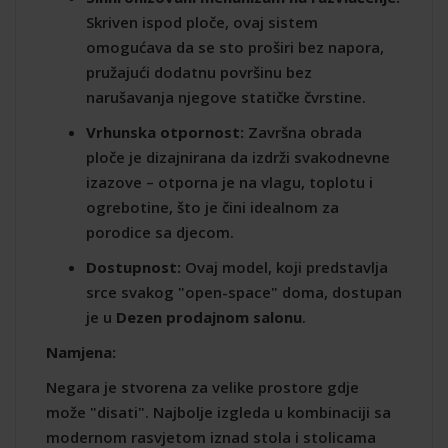
Skriven ispod ploče, ovaj sistem
omogućava da se sto proširi bez napora,
pružajući dodatnu površinu bez
narušavanja njegove statičke čvrstine.
Vrhunska otpornost:
Završna obrada
ploče je dizajnirana da izdrži svakodnevne
izazove – otporna je na vlagu, toplotu i
ogrebotine, što je čini idealnom za
porodice sa djecom.
Dostupnost:
Ovaj model, koji predstavlja
srce svakog "open-space" doma, dostupan
je u
Dezen prodajnom salonu
.
Namjena:
Negara je stvorena za velike prostore gdje
može "disati". Najbolje izgleda u kombinaciji sa
modernom rasvjetom iznad stola i stolicama