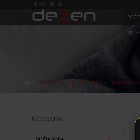
POČE
S
PROIZVODI
DJEČIJA SOBA
Radne stolic
Kategorije
DJEČJA SOBA