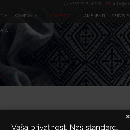
+387 35 744 203
info@de
TNA
KOMPANIJA
PROIZVODI
AMBIJENTI
SERVIS Z
EARCH
e
×
Radne stolice
Vaša privatnost. Naš standard.