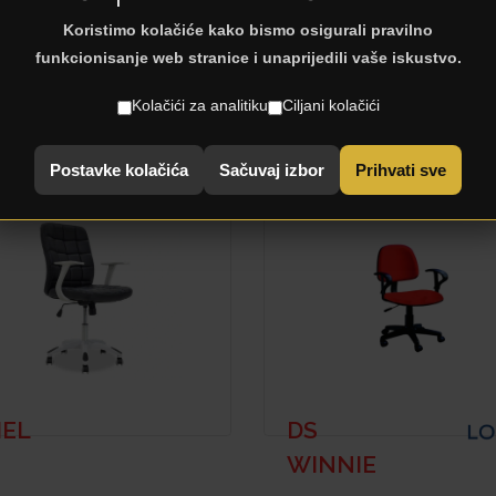
Koristimo kolačiće kako bismo osigurali pravilno
funkcionisanje web stranice i unaprijedili vaše iskustvo.
ords found.
Kolačići za analitiku
Ciljani kolačići
st Products
Postavke kolačića
Sačuvaj izbor
Prihvati sve
IEL
DS
WINNIE