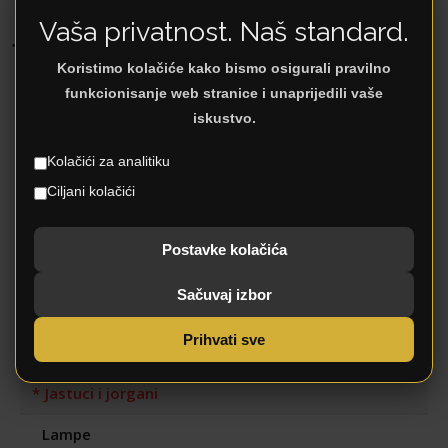
jorgani
Vaša privatnost. Naš standard.
Koristimo kolačiće kako bismo osigurali pravilno
funkcionisanje web stranice i unaprijedili vaše
iskustvo.
No records found.
Kategorije
Kolačići za analitiku
Ciljani kolačići
DJEČJA SOBA
Postavke kolačića
DNEVNI BORAVAK
Sačuvaj izbor
KUĆANSTVO
Prihvati sve
Dekoracija
Jastuci i jorgani
Lampe