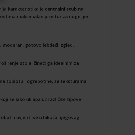
nija karakteristika je
centralni stub na
 gostima maksimalan prostor za noge, jer
u moderan, gotovo lebdeći izgled,
širenje stola, čineći ga idealnim za
i na toplotu i ogrebotine, sa teksturama
oji se lako uklapa uz različite tipove
obati i uvjeriti se u lakoću njegovog