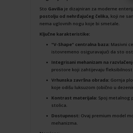
Sto
Gavilia
je dizajniran za moderne enterije
postolju od nehrđajućeg čelika
, koji ne s
nema uglovnih nogu koje bi smetale.
Ključne karakteristike:
"V-Shape" centralna baza:
Masivni ce
istovremeno osiguravajući da sto ost
Integrisani mehanizam na razvlačenj
prostore koji zahtijevaju fleksibilno
Vrhunska završna obrada:
Gornja plo
koje odišu luksuzom (obično u dezenim
Kontrast materijala:
Spoj metalnog pos
stolica.
Dostupnost:
Ovaj premium model mo
mehanizma.