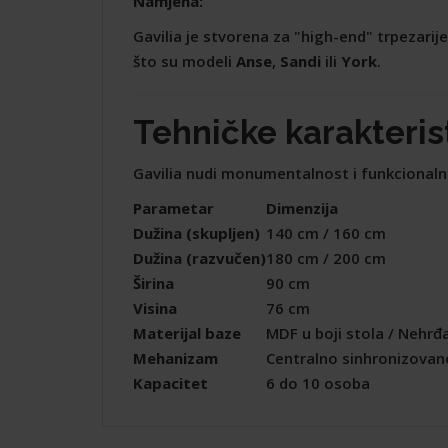
Namjena:
Gavilia je stvorena za "high-end" trpezarij
što su modeli
Anse
,
Sandi
ili
York
.
Tehničke karakterist
Gavilia nudi monumentalnost i funkcional
Parametar
Dimenzija
Dužina (skupljen)
140 cm / 160 cm
Dužina (razvučen)
180 cm / 200 cm
Širina
90 cm
Visina
76 cm
Materijal baze
MDF u boji stola / Nehrđaj
Mehanizam
Centralno sinhronizovan
Kapacitet
6 do 10 osoba