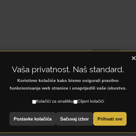
×
Vaša privatnost. Naš standard.
Koristimo kolačiće kako bismo osigurali pravilno
< Natrag na: Trpezarijski stolovi
funkcionisanje web stranice i unaprijedili vaše iskustvo.
Kolačići za analitiku
Ciljani kolačići
Postavke kolačića
Sačuvaj izbor
Prihvati sve