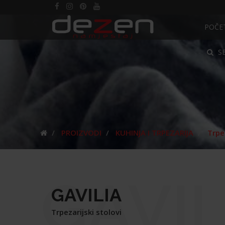
POČE
S
PROIZVODI
KUHINJA I TRPEZARIJA
Trpez
GAVIL
GAVILIA
Trpezarijski stolovi