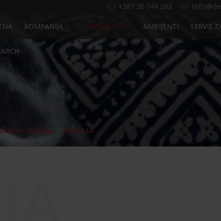
+387 35 744 203
info@de
TNA
KOMPANIJA
PROIZVODI
AMBIJENTI
SERVIS Z
EARCH
arijski stolovi
GAVILIA
IA