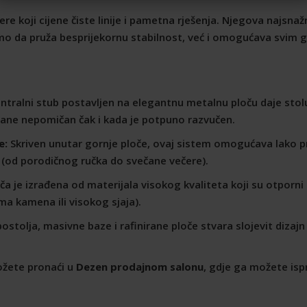
re koji cijene čiste linije i pametna rješenja. Njegova najsnaž
amo da pruža besprijekornu stabilnost, već i omogućava svim
ntralni stub postavljen na elegantnu metalnu ploču daje stol
ane nepomičan čak i kada je potpuno razvučen.
e:
Skriven unutar gornje ploče, ovaj sistem omogućava lako pro
st (od porodičnog ručka do svečane večere).
ča je izrađena od materijala visokog kvaliteta koji su otporn
a kamena ili visokog sjaja).
tolja, masivne baze i rafinirane ploče stvara slojevit dizajn k
žete pronaći u
Dezen prodajnom salonu
, gdje ga možete ispr