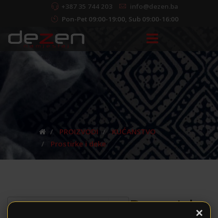
+387 35 744 203
info@dezen.ba
Pon-Pet 09:00-19:00, Sub 09:00-16:00
PROIZVODI
KUĆANSTVO
Prostirke i deke
Prostirke
×