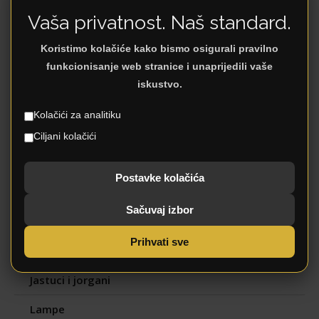
i deke
Vaša privatnost. Naš standard.
Koristimo kolačiće kako bismo osigurali pravilno
funkcionisanje web stranice i unaprijedili vaše
iskustvo.
No records found.
Kategorije
Kolačići za analitiku
Ciljani kolačići
DJEČJA SOBA
Postavke kolačića
DNEVNI BORAVAK
Sačuvaj izbor
KUĆANSTVO
Prihvati sve
Dekoracija
Jastuci i jorgani
Lampe