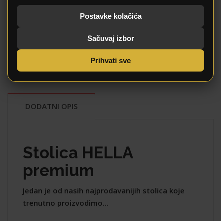
12 mjeseci
Garancija
Postavke kolačića
Da
Dostava
Sačuvaj izbor
Da
Montaža
Metal
Materijali
Prihvati sve
Uslovi plaćanja
Plaćanje
DODATNI OPIS
Stolica HELLA
premium
Jedan je od nasih najprodavanijih stolica koje
trenutno proizvodimo...