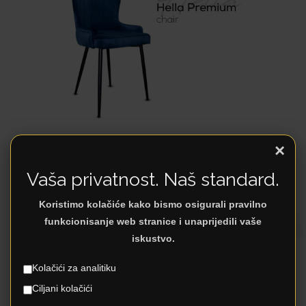
×
HELLA
Vaša privatnost. Naš standard.
HELLA
Koristimo kolačiće kako bismo osigurali pravilno
Trpezarijske stolice
funkcionisanje web stranice i unaprijedili vaše
iskustvo.
Proizvođač
Kolačići za analitiku
Ciljani kolačići
5 dana
Rok isporuke