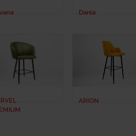
rvana
Dania
RVEL
ARION
EMIUM