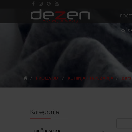
POČE
S
PROIZVODI
KUHINJA I TRPEZARIJA
Bars
Kategorije
DJEČJA SOBA