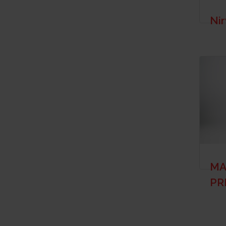
Ni
MA
PR