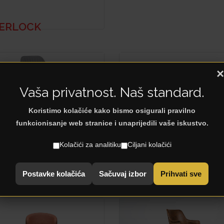
ERLOCK
×
Vaša privatnost. Naš standard.
Koristimo kolačiće kako bismo osigurali pravilno
funkcionisanje web stranice i unaprijedili vaše iskustvo.
Kolačići za analitiku
Ciljani kolačići
NOA
Mall
Postavke kolačića
Sačuvaj izbor
Prihvati sve