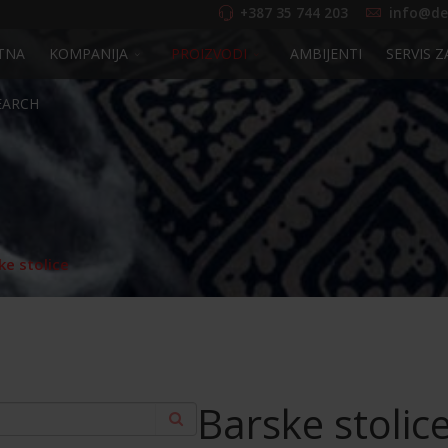
+387 35 744 203
info@de
TNA
KOMPANIJA
PROIZVODI
AMBIJENTI
SERVIS Z
EARCH
ke stolice
Barske stolic