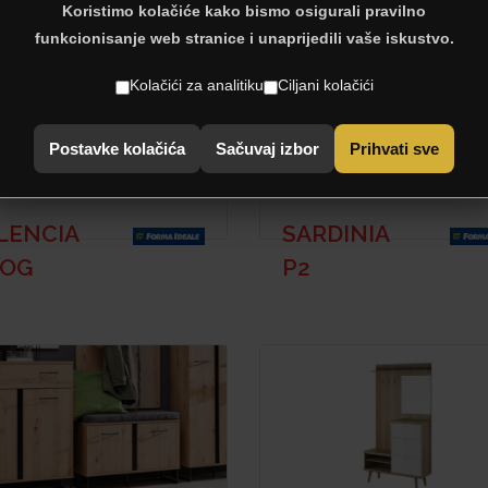
Koristimo kolačiće kako bismo osigurali pravilno
funkcionisanje web stranice i unaprijedili vaše iskustvo.
Kolačići za analitiku
Ciljani kolačići
Postavke kolačića
Sačuvaj izbor
Prihvati sve
LENCIA
SARDINIA
 OG
P2