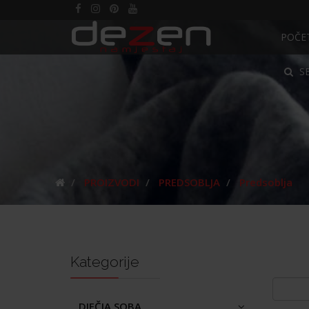
POČE
S
PROIZVODI
PREDSOBLJA
Predsoblja
Kategorije
DJEČJA SOBA