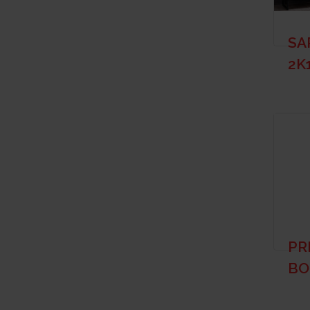
SA
2K
PR
BO