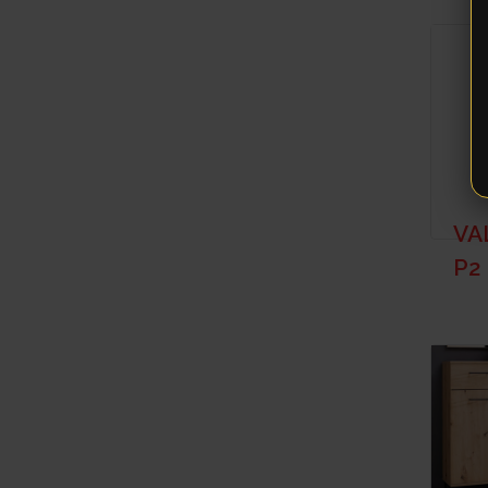
VA
P2