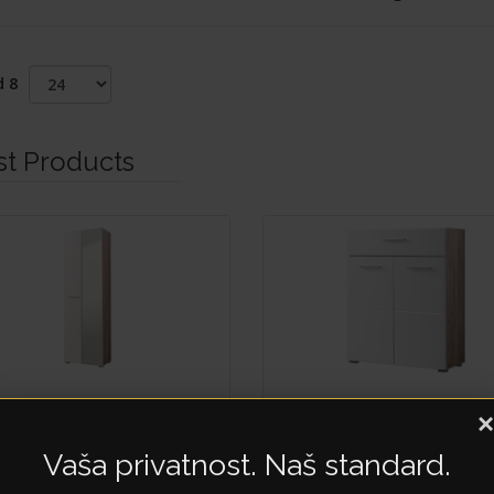
d 8
st Products
×
NY 2K
BENY
Vaša privatnost. Naš standard.
2K1F