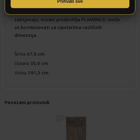
Prihvati sve
zatvorenu policu za odlaganje obuće. Ukoliko
dimenzije u prostoru to dozvoljavaju i potebe
zahtjevaju, model predsoblja FLAMENCO može
se kombinovati sa cipelarima različitih
dimenzija.
Širina
67,0 cm
Dubina
35,0 cm
Visina
191,5 cm
Povezani proizvodi