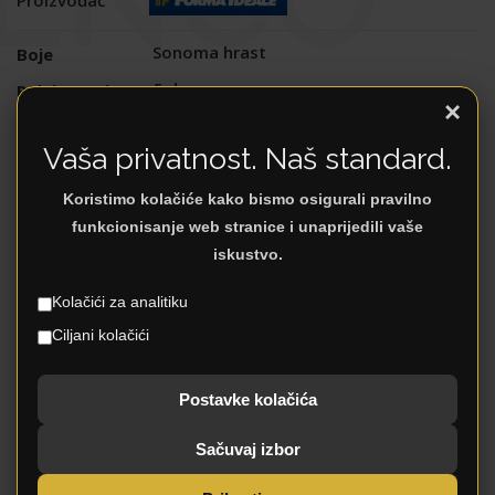
Sonoma hrast
Boje
5 dana
Rok isporuke
×
12 mjeseci
Garancija
Vaša privatnost. Naš standard.
Da
Dostava
Da
Montaža
Koristimo kolačiće kako bismo osigurali pravilno
funkcionisanje web stranice i unaprijedili vaše
Oplemenjena iverica
Materijali
iskustvo.
Uslovi plaćanja
Plaćanje
Kolačići za analitiku
Ciljani kolačići
DODATNI OPIS
Postavke kolačića
Model predsoblja FLAMENCO, u sonoma hrast
Sačuvaj izbor
dezenu, doprinijet će potpunom opremanju
hodnika. Posjeduje tri vješalice, kao i duplu