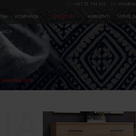
+387 35 744 203
info@de
TNA
KOMPANIJA
PROIZVODI
AMBIJENTI
SERVIS Z
EARCH
SARDINIA 2K1F
IA