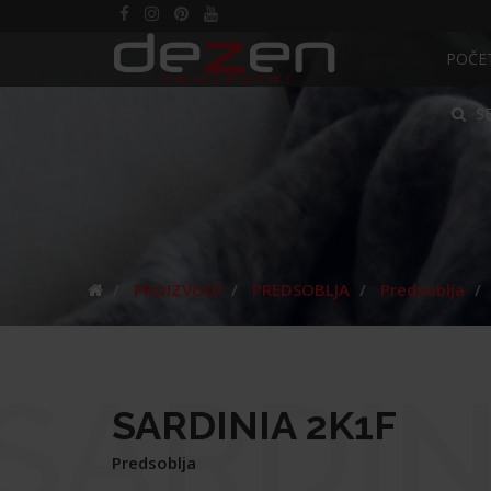
POČE
S
PROIZVODI
PREDSOBLJA
Predsoblja
SARDIN
SARDINIA 2K1F
Predsoblja