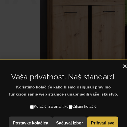
×
Vaša privatnost. Naš standard.
Koristimo kolačiće kako bismo osigurali pravilno
funkcionisanje web stranice i unaprijedili vaše iskustvo.
Kolačići za analitiku
Ciljani kolačići
Postavke kolačića
Sačuvaj izbor
Prihvati sve
< Natrag na: Predsoblja