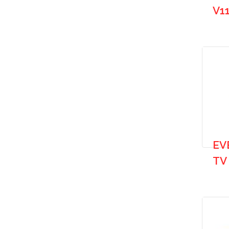
V1
EV
TV