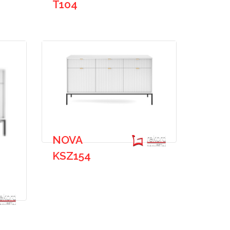
T104
NOVA
KSZ154