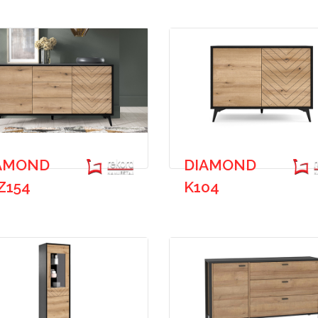
AMOND
DIAMOND
Z154
K104