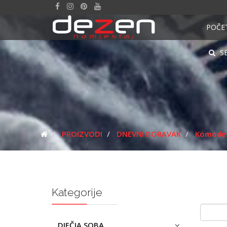
POČE
S
PROIZVODI
DNEVNI BORAVAK
Komode
Kategorije
DJEČJA SOBA