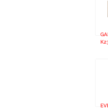
GA
K2
EV