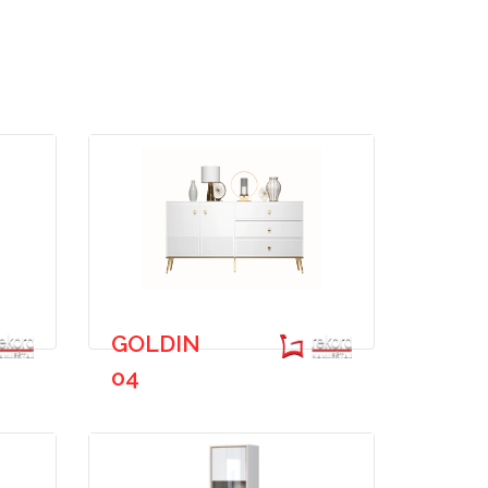
GOLDIN
04