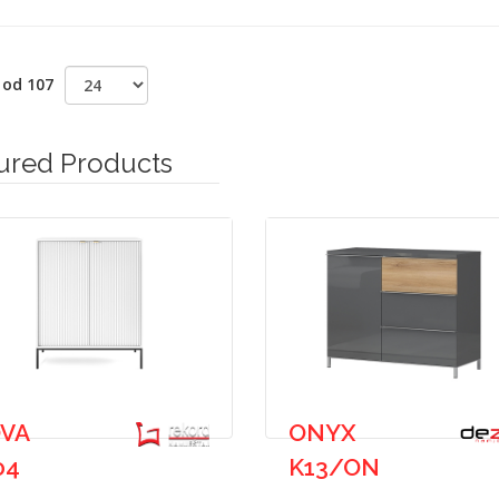
 od 107
ured Products
VA
ONYX
04
K13/ON