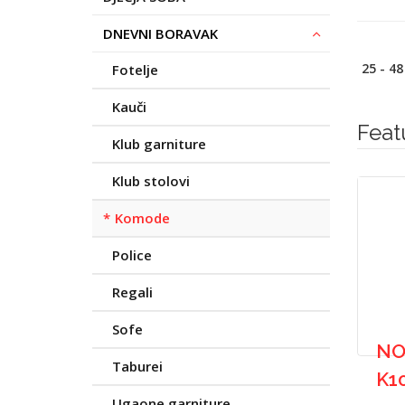
DNEVNI BORAVAK
25 - 48
Fotelje
Kauči
Feat
Klub garniture
Klub stolovi
Komode
Police
Regali
Sofe
NO
Taburei
K1
Ugaone garniture