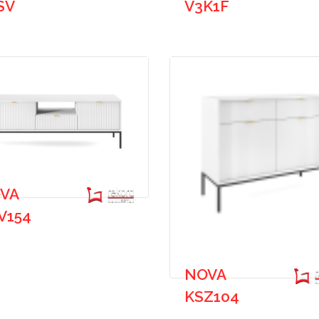
SV
V3K1F
VA
V154
NOVA
KSZ104