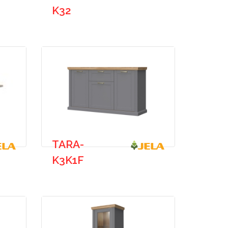
K32
TARA-
K3K1F