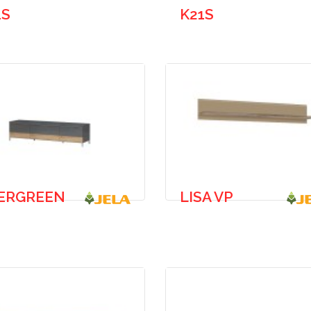
1S
K21S
ERGREEN
LISA VP