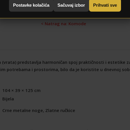
Postavke kolačića
Sačuvaj izbor
Prihvati sve
< Natrag na: Komode
 (vrata) predstavlja harmoničan spoj praktičnosti i estetike 
m potrebama i prostorima, bilo da je koristite u dnevnoj sobi, s
104 × 39 × 125 cm
Bijela
Crne metalne noge, Zlatne ručkice