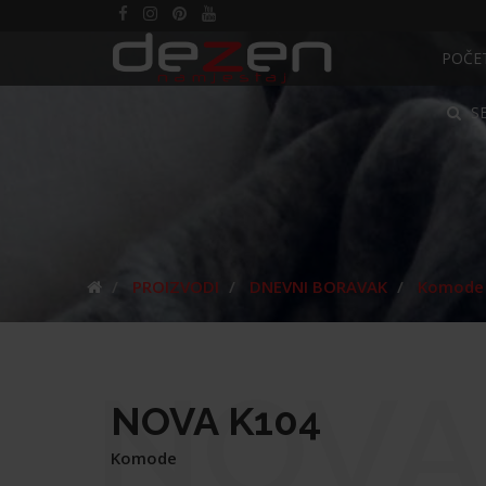
POČE
S
PROIZVODI
DNEVNI BORAVAK
Komode
NOVA
NOVA K104
Komode