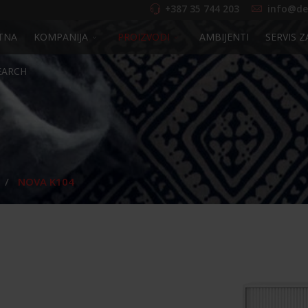
+387 35 744 203
info@de
TNA
KOMPANIJA
PROIZVODI
AMBIJENTI
SERVIS Z
EARCH
NOVA K104