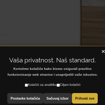
L
×
Vaša privatnost. Naš standard.
Koristimo kolačiće kako bismo osigurali pravilno
< Natrag na: Komode
funkcionisanje web stranice i unaprijedili vaše iskustvo.
Kolačići za analitiku
Ciljani kolačići
Postavke kolačića
Sačuvaj izbor
Prihvati sve
modernog dizajna sa četiri fioke.