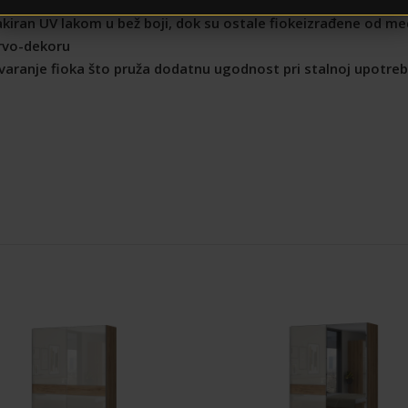
 lakiran UV lakom u bež boji, dok su ostale fiokeizrađene od m
drvo-dekoru
varanje fioka što pruža dodatnu ugodnost pri stalnoj upotreb