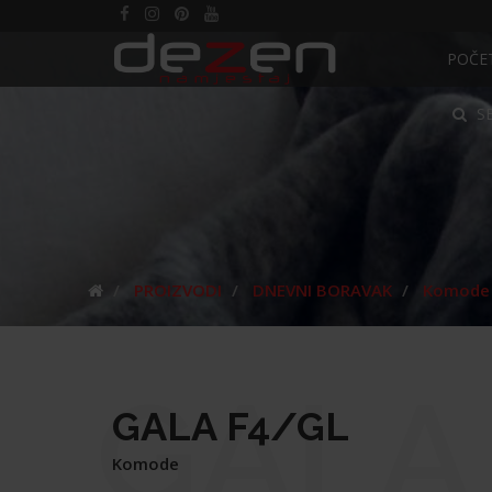
POČE
S
PROIZVODI
DNEVNI BORAVAK
Komode
GALA
GALA F4/GL
Komode