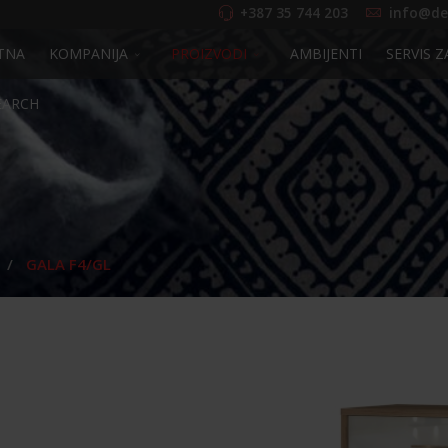
+387 35 744 203
info@de
TNA
KOMPANIJA
PROIZVODI
AMBIJENTI
SERVIS Z
EARCH
GALA F4/GL