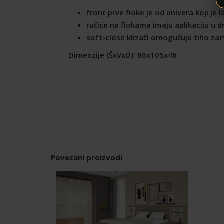
front prve fioke je od univera koji je
ručice na fiokama imaju aplikaciju u 
soft-close klizači omogućuju tiho zat
Dimenzije (ŠxVxD): 86x105x46
Povezani proizvodi