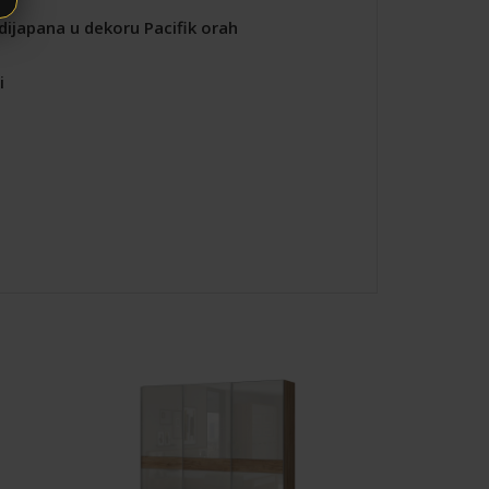
edijapana u dekoru Pacifik orah
i