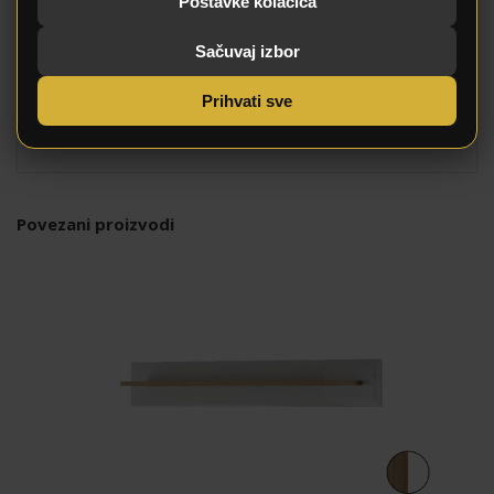
Postavke kolačića
Širina
107,0 cm
Sačuvaj izbor
Dubina
33,0 cm
Visina
107,5 cm
Prihvati sve
Povezani proizvodi