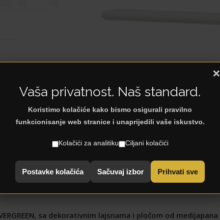
×
Vaša privatnost. Naš standard.
Koristimo kolačiće kako bismo osigurali pravilno
funkcionisanje web stranice i unaprijedili vaše iskustvo.
Kolačići za analitiku
Ciljani kolačići
< Natrag na: Police
Postavke kolačića
Sačuvaj izbor
Prihvati sve
 EVERGREEN, sa dekorativnim lajsnama i pločom od medijapana 