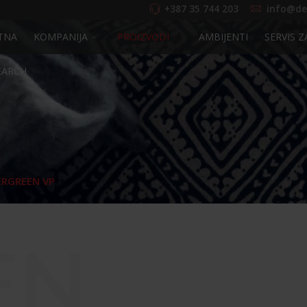
+387 35 744 203
info@de
TNA
KOMPANIJA
PROIZVODI
AMBIJENTI
SERVIS Z
EARCH
ERGREEN VP
EN