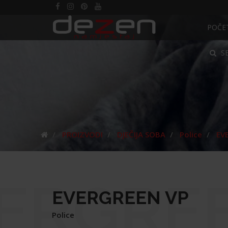
POČE
S
PROIZVODI
DJEČIJA SOBA
Police
EV
ERGRE
EVERGREEN VP
Police