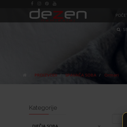
POČE
S
PROIZVODI
SPAVAĆA SOBA
Ormari
Kategorije
DJEČJA SOBA