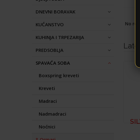
DNEVNI BORAVAK
No rec
KUĆANSTVO
KUHINJA I TRPEZARIJA
Late
PREDSOBLJA
SPAVAĆA SOBA
Boxspring kreveti
Kreveti
Madraci
Nadmadraci
SI
Noćnici
Ormari