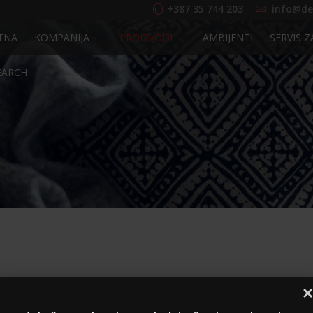
+387 35 744 203
info@de
TNA
KOMPANIJA
PROIZVODI
AMBIJENTI
SERVIS Z
EARCH
Ormari
×