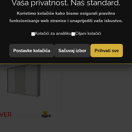
Vaša privatnost. Naš standard.
Koristimo kolačiće kako bismo osigurali pravilno
funkcionisanje web stranice i unaprijedili vaše iskustvo.
ords found.
Kolačići za analitiku
Ciljani kolačići
st Products
Postavke kolačića
Sačuvaj izbor
Prihvati sve
LVER