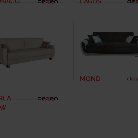
NACO
LAGOS
MOND
RLA
EW