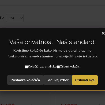
d 2
×
st Products
Vaša privatnost. Naš standard.
Koristimo kolačiće kako bismo osigurali pravilno
funkcionisanje web stranice i unaprijedili vaše iskustvo.
Kolačići za analitiku
Ciljani kolačići
Postavke kolačića
Sačuvaj izbor
Prihvati sve