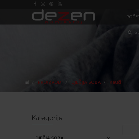
POČE
S
PROIZVODI
DJEČIJA SOBA
Kauči
Kategorije
DJEČJA SOBA