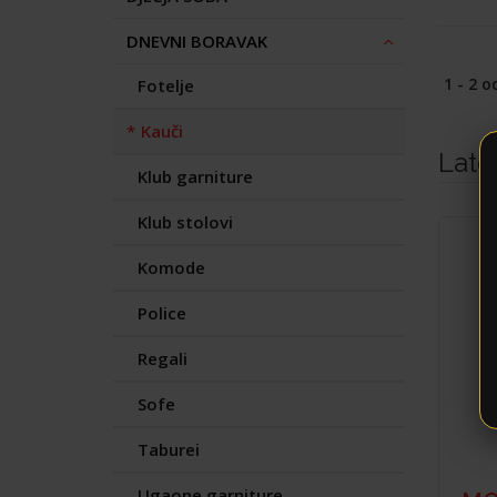
DNEVNI BORAVAK
1 - 2 o
Fotelje
Kauči
Late
Klub garniture
Klub stolovi
Komode
Police
Regali
Sofe
Taburei
Ugaone garniture