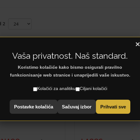
d 2
×
st Products
Vaša privatnost. Naš standard.
Koristimo kolačiće kako bismo osigurali pravilno
funkcionisanje web stranice i unaprijedili vaše iskustvo.
Kolačići za analitiku
Ciljani kolačići
Postavke kolačića
Sačuvaj izbor
Prihvati sve