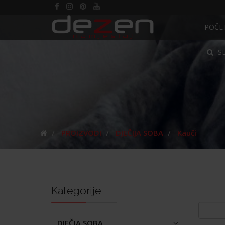
POČE
S
PROIZVODI
DJEČIJA SOBA
Kauči
Kategorije
DJEČJA SOBA