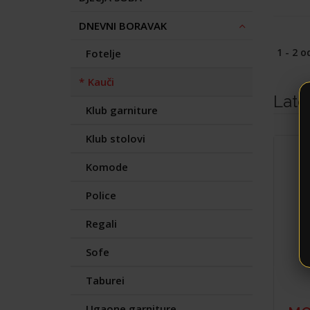
DNEVNI BORAVAK
1 - 2 o
Fotelje
Kauči
Late
Klub garniture
Klub stolovi
Komode
Police
Regali
Sofe
Taburei
Ugaone garniture