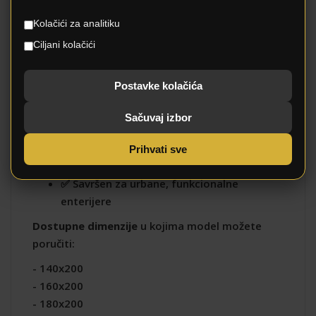
odstupanja +-(4cm).
Kolačići za analitiku
Ciljani kolačići
Glavne prednosti:
✅ Integrisani prostor za odlaganje
Postavke kolačića
✅ Mogućnost izbora boje i štofa
Sačuvaj izbor
✅ Dostupan s madracem ili bez
Prihvati sve
✅ Stabilna konstrukcija i moderan dizajn
✅ Savršen za urbane, funkcionalne
enterijere
Dostupne dimenzije
u kojima model možete
poručiti:
- 140x200
- 160x200
- 180x200