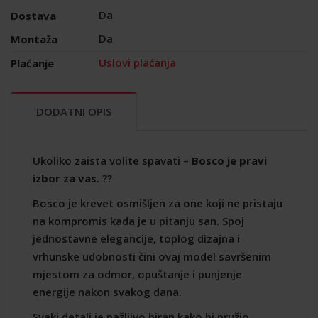
Da
Dostava
Da
Montaža
Uslovi plaćanja
Plaćanje
DODATNI OPIS
Ukoliko zaista volite spavati –
Bosco je pravi
izbor za vas.
??
Bosco je krevet osmišljen za one koji ne pristaju
na kompromis kada je u pitanju san. Spoj
jednostavne elegancije, toplog dizajna i
vrhunske udobnosti čini ovaj model savršenim
mjestom za odmor, opuštanje i punjenje
energije nakon svakog dana.
Svaki detalj je pažljivo biran kako bi pružio