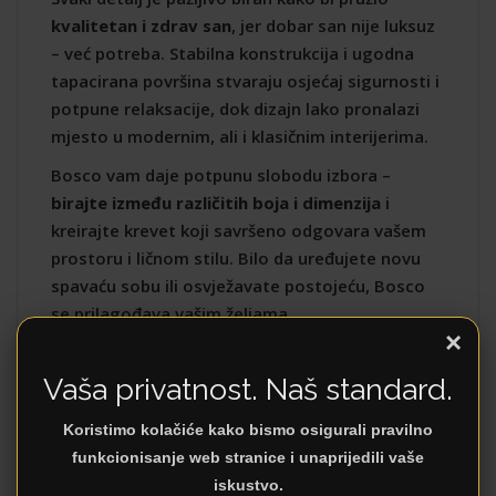
kvalitetan i zdrav san
, jer dobar san nije luksuz
– već potreba. Stabilna konstrukcija i ugodna
tapacirana površina stvaraju osjećaj sigurnosti i
potpune relaksacije, dok dizajn lako pronalazi
mjesto u modernim, ali i klasičnim interijerima.
Bosco vam daje potpunu slobodu izbora –
birajte između različitih boja i dimenzija
i
kreirajte krevet koji savršeno odgovara vašem
prostoru i ličnom stilu. Bilo da uređujete novu
spavaću sobu ili osvježavate postojeću, Bosco
se prilagođava vašim željama.
×
?
Model dostupan odmah
i možete ga
pogledati i isprobati u
prodajnom salonu Dezen
Vaša privatnost. Naš standard.
Namještaj
.
Koristimo kolačiće kako bismo osigurali pravilno
funkcionisanje web stranice i unaprijedili vaše
Napomena: Vrijednost dimenzija može imati
iskustvo.