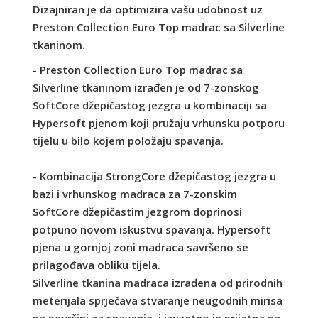
Dizajniran je da optimizira vašu udobnost uz
Preston Collection Euro Top madrac sa Silverline
tkaninom.
- Preston Collection Euro Top madrac sa
Silverline tkaninom izrađen je od 7-zonskog
SoftCore džepičastog jezgra u kombinaciji sa
Hypersoft pjenom koji pružaju vrhunsku potporu
tijelu u bilo kojem položaju spavanja.
- Kombinacija StrongCore džepičastog jezgra u
bazi i vrhunskog madraca za 7-zonskim
SoftCore džepičastim jezgrom doprinosi
potpuno novom iskustvu spavanja. Hypersoft
pjena u gornjoj zoni madraca savršeno se
prilagođava obliku tijela.
Silverline tkanina madraca izrađena od prirodnih
meterijala sprječava stvaranje neugodnih mirisa
na površini za spavanje, i izuzetno je prijatna na