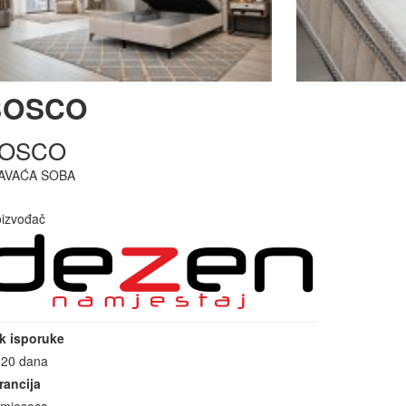
BOSCO
OSCO
AVAĆA SOBA
oizvođač
k isporuke
-20 dana
rancija