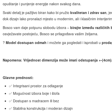
opuštanje i punjenje energije nakon svakog dana.
Svaki detalj je pažljivo biran kako bi pružio
kvalitetan i zdrav san
, j
dok dizajn lako pronalazi mjesto u modernim, ali i klasičnim interijeri
Bosco vam daje potpunu slobodu izbora –
birajte između različitih 
osvježavate postojeću, Bosco se prilagođava vašim željama.
?
Model dostupan odmah
i možete ga pogledati i isprobati u
proda
Napomena: Vrijednost dimenzija može imati odstupanja +-(4cm)
Glavne prednosti:
✅ Integrisani prostor za odlaganje
✅ Mogućnost izbora boje i štofa
✅ Dostupan s madracem ili bez
✅ Stabilna konstrukcija i moderan dizajn