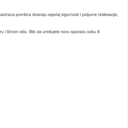
pacirana površina stvaraju osjećaj sigurnosti i potpune relaksacije,
u i ličnom stilu. Bilo da uređujete novu spavaću sobu ili