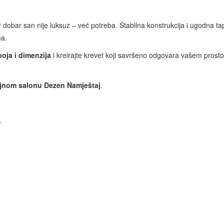
er dobar san nije luksuz – već potreba. Stabilna konstrukcija i ugodna ta
ma.
boja i dimenzija
i kreirajte krevet koji savršeno odgovara vašem prostor
jnom salonu Dezen Namještaj
.
.