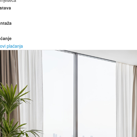
 mjeseca
stava
ntaža
aćanje
ovi plaćanja