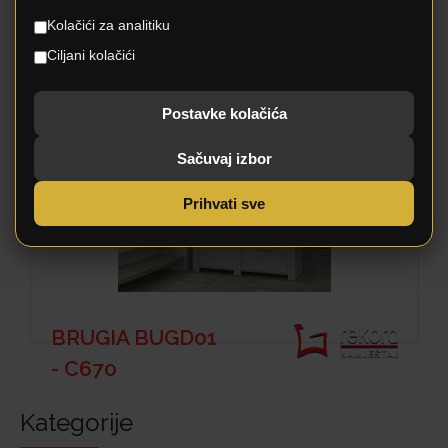
HIGH ROCK
Kolačići za analitiku
HRKD01 - M197
Ciljani kolačići
Postavke kolačića
Sačuvaj izbor
Prihvati sve
BRUGIA BUGD01
- C670
Kategorije