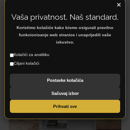
×
Vaša privatnost. Naš standard.
Koristimo kolačiće kako bismo osigurali pravilno
funkcionisanje web stranice i unaprijedili vaše
iskustvo.
DIAMOND
Kolačići za analitiku
Ciljani kolačići
Postavke kolačića
Sačuvaj izbor
Prihvati sve