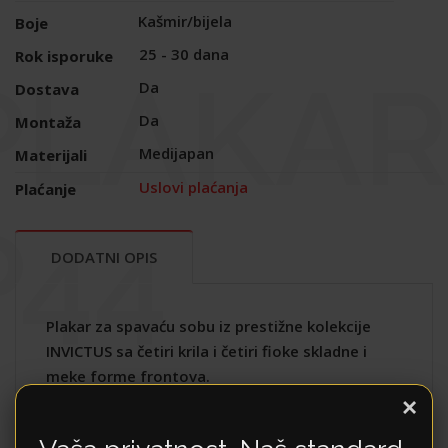
Kašmir/bijela
Boje
25 - 30 dana
Rok isporuke
PLAKAR
Da
Dostava
Da
Montaža
Medijapan
Materijali
Uslovi plaćanja
Plaćanje
P44
DODATNI OPIS
Plakar za spavaću sobu iz prestižne kolekcije
INVICTUS sa četiri krila i četiri fioke skladne i
meke forme frontova.
krila elementa su obostrano lakirana UV
×
lakom sa soft mat efektom u kašmir boji