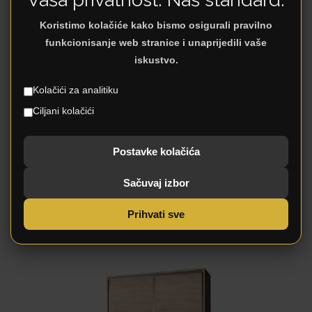
ambijenta. Ogledalo na središnjem dijelu ormara
Koristimo kolačiće kako bismo osigurali pravilno
LEON 4K2FO estetski će oplemeniti i vizuelno
funkcionisanje web stranice i unaprijedili vaše
povećati ambijent životnog prostora u kome se
iskustvo.
nalazi.
Kolačići za analitiku
Širina
161,0 cm
Ciljani kolačići
Dubina
54,0 cm
Visina
205,5 cm
Postavke kolačića
Sačuvaj izbor
Prihvati sve
Povezani proizvodi