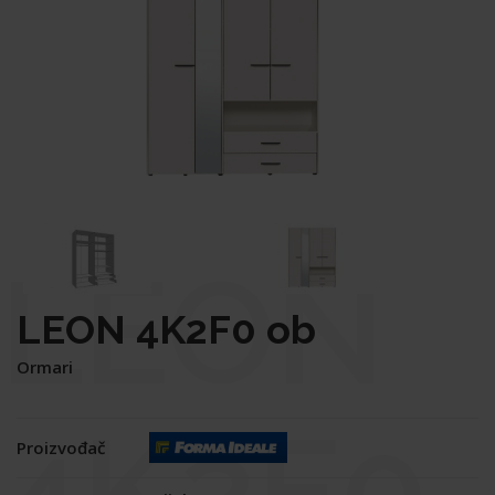
LEON
LEON 4K2F0 ob
Ormari
4K2F0
Proizvođač