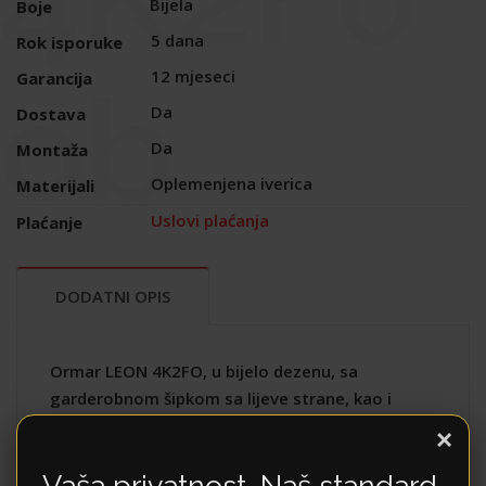
Bijela
Boje
5 dana
Rok isporuke
12 mjeseci
Garancija
ob
Da
Dostava
Da
Montaža
Oplemenjena iverica
Materijali
Uslovi plaćanja
Plaćanje
DODATNI OPIS
Ormar LEON 4K2FO, u bijelo dezenu, sa
garderobnom šipkom sa lijeve strane, kao i
dvokrilno zatvorenim policama, jednom
×
otvorenom policom i dvije ladice sa desne
Vaša privatnost. Naš standard.
strane, funkcionalno će doprinijeti organizaciji