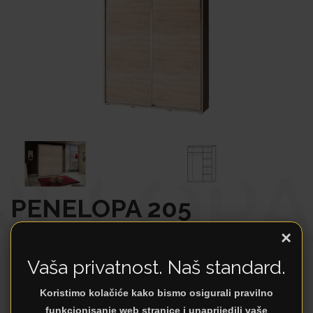
NELOPA
PENELOPA 205
Ormari
×
Vaša privatnost. Naš standard.
5
Proizvođač
Koristimo kolačiće kako bismo osigurali pravilno
funkcionisanje web stranice i unaprijedili vaše