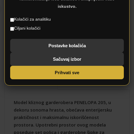
Bijela, Sonoma
Boje
iskustvo.
5 dana
Rok isporuke
Kolačići za analitiku
12 mjeseci
Garancija
Ciljani kolačići
Da
Dostava
Da
Montaža
Postavke kolačića
Oplemenjena iverica
Materijali
Sačuvaj izbor
Uslovi plaćanja
Plaćanje
Prihvati sve
DODATNI OPIS
Model kliznog garderobera PENELOPA 205, u
dekoru sonoma hrasta, obećava enterijersku
praktičnost i maksimalnu iskorišćenost
prostora. Upotrebni prostor ovog modela
poseduje set polica i garderobne šipke za