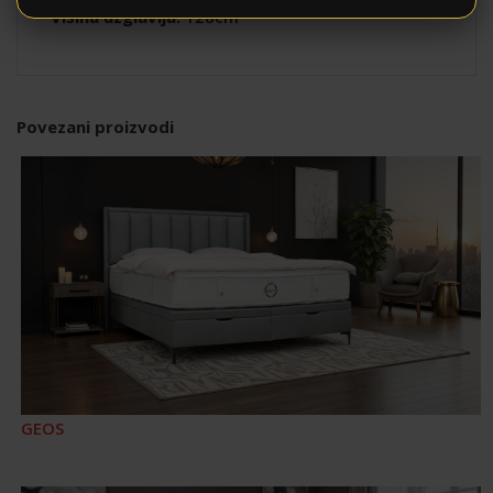
Visina uzglavlja:
128cm
Povezani proizvodi
GEOS