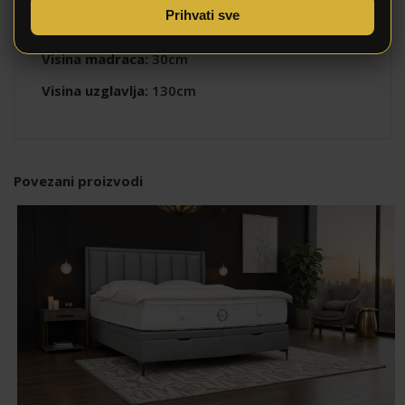
- 180x200
Prihvati sve
- 200x200
Visina madraca:
30cm
Visina uzglavlja:
130cm
Povezani proizvodi