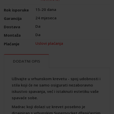
15-20 dana
Rok isporuke
24 mjeseca
Garancija
Da
Dostava
Da
Montaža
Uslovi plaćanja
Plaćanje
DODATNI OPIS
Uživajte u vrhunskom krevetu - spoj udobnosti i
stila koji će ne samo osigurati nezaboravno
iskustvo spavanja, već i istaknuti estetiku vaše
spavaće sobe.
Madrac koji dolazi uz krevet posebno je
dizajniran s vrhunskim Superpocket džepićastim