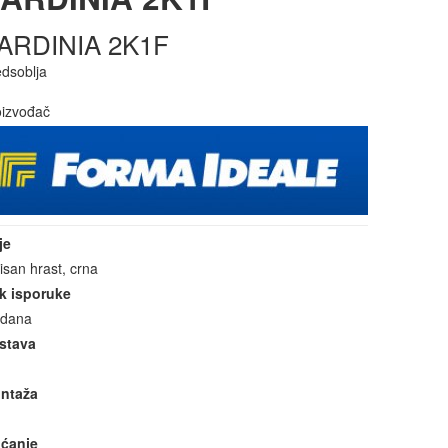
ARDINIA 2K1F
edsoblja
oizvođač
je
tisan hrast, crna
k isporuke
 dana
stava
ntaža
aćanje