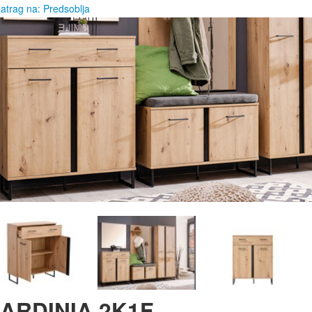
atrag na: Predsoblja
ARDINIA 2K1F