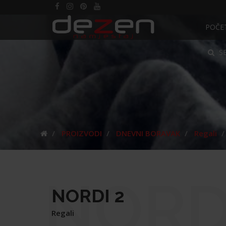
POČE
S
PROIZVODI
DNEVNI BORAVAK
Regali
NORD
NORDI 2
Regali