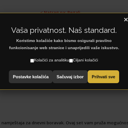
< Natrag na: Regali
×
Vaša privatnost. Naš standard.
Koristimo kolačiće kako bismo osigurali pravilno
funkcionisanje web stranice i unaprijedili vaše iskustvo.
Kolačići za analitiku
Ciljani kolačići
Postavke kolačića
Sačuvaj izbor
Prihvati sve
et namještaja za dnevni boravak. Ovaj set vam pruža mogućno