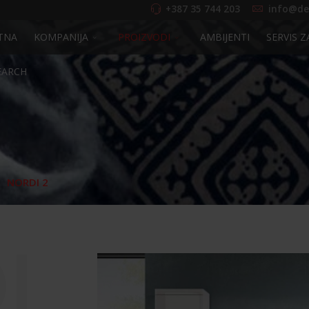
+387 35 744 203
info@de
TNA
KOMPANIJA
PROIZVODI
AMBIJENTI
SERVIS Z
EARCH
NORDI 2
I