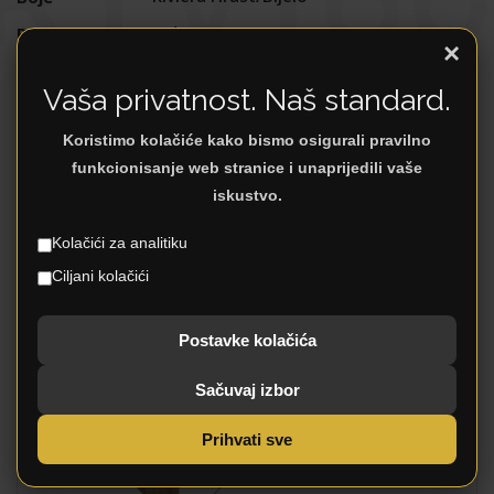
5 dana
Rok isporuke
×
12 mjeseci
Garancija
Vaša privatnost. Naš standard.
Da
Dostava
Da
Koristimo kolačiće kako bismo osigurali pravilno
Montaža
funkcionisanje web stranice i unaprijedili vaše
MDF Visoki sjaj
Materijali
iskustvo.
Uslovi plaćanja
Plaćanje
Kolačići za analitiku
Ciljani kolačići
DODATNI OPIS
Postavke kolačića
Dostupno i u manjoj dimenziji, POGLEDAJTE.
Sačuvaj izbor
Prihvati sve