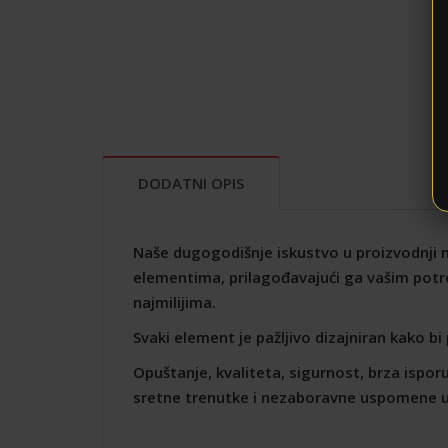
DODATNI OPIS
Naše dugogodišnje iskustvo u proizvodnji n
elementima, prilagođavajući ga vašim potre
najmilijima.
Svaki element je pažljivo dizajniran kako bi
Opuštanje, kvaliteta, sigurnost, brza ispor
sretne trenutke i nezaboravne uspomene uz