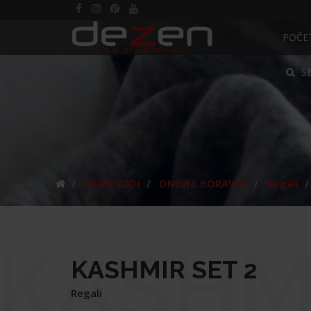
POČE
S
PROIZVODI
DNEVNI BORAVAK
Regali
KASHM
KASHMIR SET 2
Regali