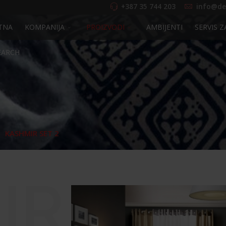
+387 35 744 203
info@de
TNA
KOMPANIJA
PROIZVODI
AMBIJENTI
SERVIS Z
EARCH
KASHMIR SET 2
IR