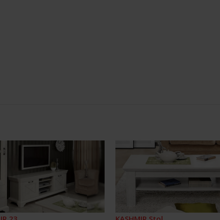
IR 23
KASHMIR Stol