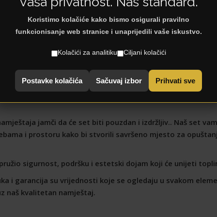
Vaša privatnost. Naš standard.
Koristimo kolačiće kako bismo osigurali pravilno
funkcionisanje web stranice i unaprijedili vaše iskustvo.
Kolačići za analitiku
Ciljani kolačići
< Natrag na: Regali
Postavke kolačića
Sačuvaj izbor
Prihvati sve
amještaja jamči da će set biti pouzdan i izdržljiv.. Naš set 
bama i prostoru kako bi stvorili savršeno mjesto za opuštanj
 pružio sigurnost, podršku i estetski dojam koji će unijeti topl
uka i garancija su vrijednosti koje se ogledaju u svakom elem
 naš kvalitetan namještaj.