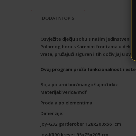
DODATNI OPIS
Osvježite dječju sobu s našim jedinstvenim
Polarnog bora s šarenim frontama u dekorima
vrata, pružajući siguran i tih doživljaj u s
Ovaj program pruža funkcionalnost i estetsk
Boja:polarni bor/mango/lajm/tirkiz
Materijal:iverica/mdf
Prodaja po elementima
Dimenzije:
Joy-G32 garderober 128x200x56 cm
Joy-KR90 krevet 95x75x205 cm