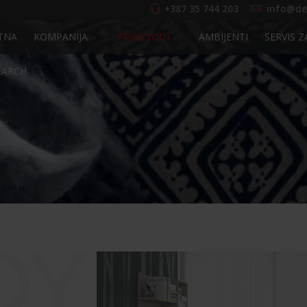
+387 35 744 203
info@de
TNA
KOMPANIJA
PROIZVODI
AMBIJENTI
SERVIS Z
EARCH
OY