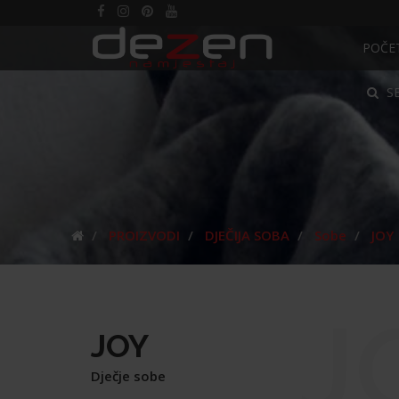
POČE
S
PROIZVODI
DJEČIJA SOBA
Sobe
JOY
J
JOY
Dječje sobe