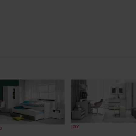
JOY
O