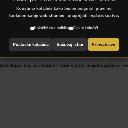
Koristimo kolačiće kako bismo osigurali pravilno
funkcionisanje web stranice i unaprijedili vaše iskustvo.
Kolačići za analitiku
Ciljani kolačići
 složivim programom dječjih soba u drvenom dekoru, gdje se s
 Tirkiza, Limete i Manga. Uživajte u praktičnosti uz soft clos
Postavke kolačića
Sačuvaj izbor
Prihvati sve
vakodnevnom korištenju.
i dojam koji će oduševiti vaše dijete i unijeti svježinu i vese