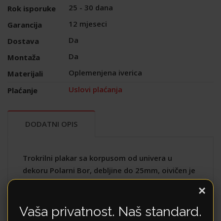
25 - 30 dana
Rok isporuke
12 mjeseci
Garancija
Da
Dostava
Da
Montaža
Oplemenjena iverica
Materijali
Uslovi plaćanja
Plaćanje
DODATNI OPIS
Trokrilni plakar sa korpusom od univera u
dekoru Polarni Bor, debljine do 25mm, oivičen je
stilski dizajniranim lajsnama od medijapana.
×
Profilisani frontovi i lajsne od medijapana,
presvučeni su visokokvalitetnom folijom u mat
Vaša privatnost. Naš standard.
boji slonove kosti. Standardna oprema sadrži