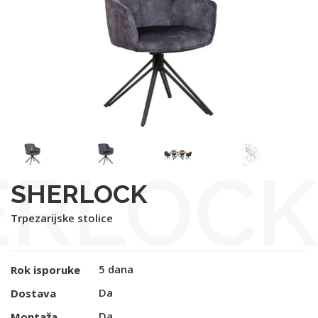
ERLOCK
SHERLOCK
Trpezarijske stolice
5 dana
Rok isporuke
Da
Dostava
Da
Montaža