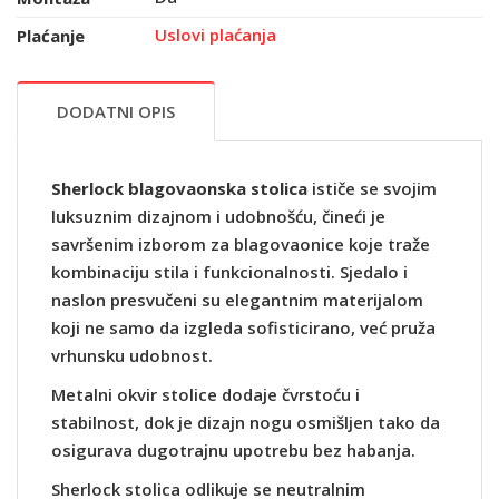
Uslovi plaćanja
Plaćanje
DODATNI OPIS
Sherlock blagovaonska stolica
ističe se svojim
luksuznim dizajnom i udobnošću, čineći je
savršenim izborom za blagovaonice koje traže
kombinaciju stila i funkcionalnosti. Sjedalo i
naslon presvučeni su elegantnim materijalom
koji ne samo da izgleda sofisticirano, već pruža
vrhunsku udobnost.
Metalni okvir stolice dodaje čvrstoću i
stabilnost, dok je dizajn nogu osmišljen tako da
osigurava dugotrajnu upotrebu bez habanja.
Sherlock stolica odlikuje se neutralnim