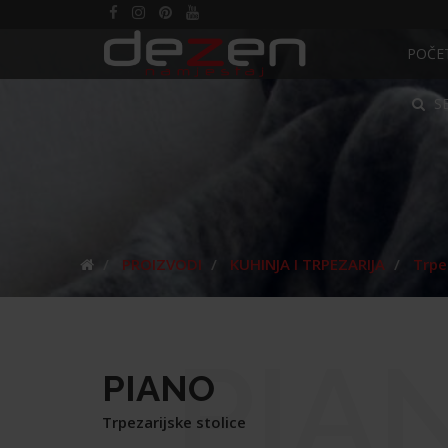
POČE
S
PROIZVODI
KUHINJA I TRPEZARIJA
Trpe
PIA
PIANO
Trpezarijske stolice