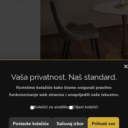
×
Vaša privatnost. Naš standard.
Koristimo kolačiće kako bismo osigurali pravilno
funkcionisanje web stranice i unaprijedili vaše iskustvo.
Kolačići za analitiku
Ciljani kolačići
< Natrag na: Trpezarijske stolice
Postavke kolačića
Sačuvaj izbor
Prihvati sve