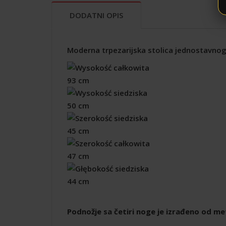
DODATNI OPIS
Moderna trpezarijska stolica jednostavnog 
93 cm
50 cm
45 cm
47 cm
44 cm
Podnožje sa četiri noge je izrađeno od me