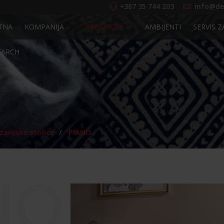
+387 35 744 203
info@de
TNA
KOMPANIJA
PROIZVODI
AMBIJENTI
SERVIS Z
EARCH
zarijske stolice
PIANO
NO