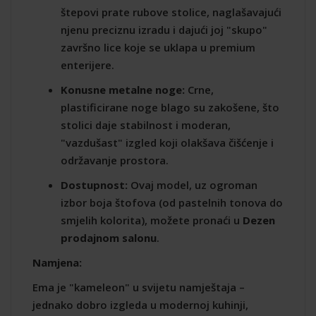
štepovi prate rubove stolice, naglašavajući
njenu preciznu izradu i dajući joj "skupo"
završno lice koje se uklapa u premium
enterijere.
Konusne metalne noge:
Crne,
plastificirane noge blago su zakošene, što
stolici daje stabilnost i moderan,
"vazdušast" izgled koji olakšava čišćenje i
održavanje prostora.
Dostupnost:
Ovaj model, uz ogroman
izbor boja štofova (od pastelnih tonova do
smjelih kolorita), možete pronaći u
Dezen
prodajnom salonu
.
Namjena:
Ema je "kameleon" u svijetu namještaja –
jednako dobro izgleda u modernoj kuhinji,