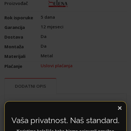
Proizvođač
5 dana
Rok isporuke
12 mjeseci
Garancija
Da
Dostava
Da
Montaža
Metal
Materijali
Uslovi plaćanja
Plaćanje
DODATNI OPIS
Bezvremenski minimalizam
×
Stolica
Ema
je odgovor na potrebu za
Vaša privatnost. Naš standard.
namještajem koji je istovremeno moderan i
nenametljiv. Njen dizajn fokusiran je na