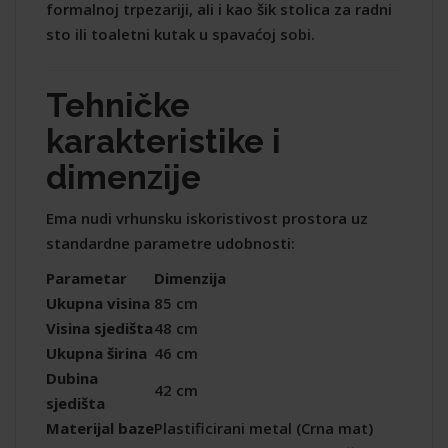
formalnoj trpezariji, ali i kao šik stolica za radni
sto ili toaletni kutak u spavaćoj sobi.
Tehničke
karakteristike i
dimenzije
Ema nudi vrhunsku iskoristivost prostora uz
standardne parametre udobnosti:
Parametar
Dimenzija
Ukupna visina
85 cm
Visina sjedišta
48 cm
Ukupna širina
46 cm
Dubina
42 cm
sjedišta
Materijal baze
Plastificirani metal (Crna mat)