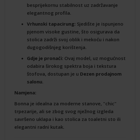
besprijekornu stabilnost uz zadržavanje
elegantnog profila.
Vrhunski tapacirung:
Sjedište je ispunjeno
pjenom visoke gustine, što osigurava da
stolica zadrži svoj oblik i mekoću i nakon
dugogodišnjeg korištenja.
Gdje je pronaći:
Ovaj model, uz mogućnost
odabira širokog spektra boja i tekstura
štofova, dostupan je u
Dezen prodajnom
salonu
.
Namjena:
Bonna je idealna za moderne stanove, "chic"
trpezarije, ali se zbog svog nježnog izgleda
savršeno uklapa i kao stolica za toaletni sto ili
elegantni radni kutak.