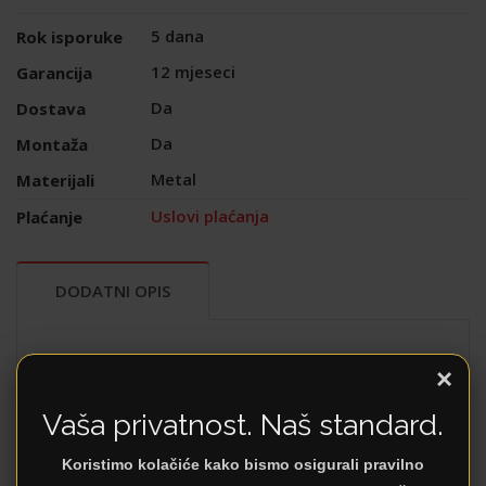
5 dana
Rok isporuke
12 mjeseci
Garancija
Da
Dostava
Da
Montaža
Metal
Materijali
Uslovi plaćanja
Plaćanje
DODATNI OPIS
Dizajn koji diše
×
Stolica
Bonna
je kreirana za ljubitelje prefinjenih
Vaša privatnost. Naš standard.
formi. Njen najupečatljiviji detalj je polukružni
naslon koji se ne spaja u potpunosti sa
Koristimo kolačiće kako bismo osigurali pravilno
sjedištem, stvarajući elegantan prorez koji