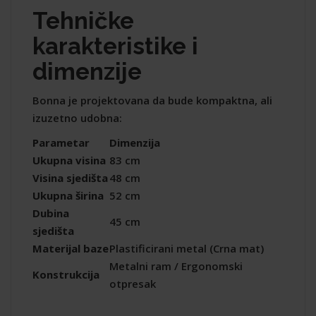
Tehničke
karakteristike i
dimenzije
Bonna je projektovana da bude kompaktna, ali
izuzetno udobna:
Parametar
Dimenzija
Ukupna visina
83 cm
Visina sjedišta
48 cm
Ukupna širina
52 cm
Dubina
45 cm
sjedišta
Materijal baze
Plastificirani metal (Crna mat)
Metalni ram / Ergonomski
Konstrukcija
otpresak