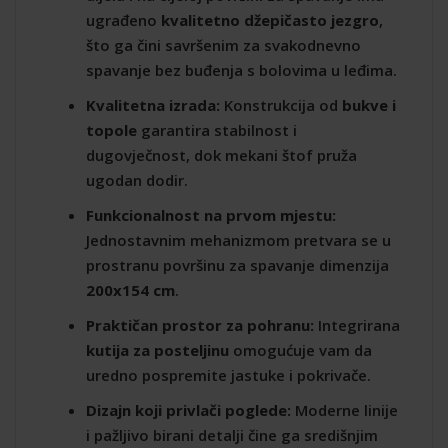
ugrađeno
kvalitetno džepičasto jezgro
,
što ga čini savršenim za svakodnevno
spavanje bez buđenja s bolovima u leđima.
Kvalitetna izrada:
Konstrukcija od
bukve i
topole
garantira stabilnost i
dugovječnost, dok mekani štof pruža
ugodan dodir.
Funkcionalnost na prvom mjestu:
Jednostavnim mehanizmom pretvara se u
prostranu površinu za spavanje dimenzija
200x154 cm
.
Praktičan prostor za pohranu:
Integrirana
kutija za posteljinu
omogućuje vam da
uredno pospremite jastuke i pokrivače.
Dizajn koji privlači poglede:
Moderne linije
i pažljivo birani detalji čine ga središnjim