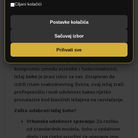
Ciljani kolačići
Ležaj Soho: Gdje se
Postavke kolačića
susreću vrhunski
komfor i moderan
Sačuvaj izbor
dizajn
Prihvati sve
Ako tražite komad namještaja koji ne pravi
kompromis između estetike i funkcionalnosti,
ležaj
Soho
je pravi izbor za vas. Dizajniran da
izdrži ritam svakodnevnog života, ovaj ležaj zrači
profinjenošću i nudi udobnost kakvu rijetko
pronalazite kod klasičnih ležajeva na razvlačenje.
Zašto odabrati ležaj Soho?
Vrhunska udobnost spavanja:
Za razliku
od standardnih modela, Soho u sedalnom
dijelu i na cijeloj površini za spavanje ima