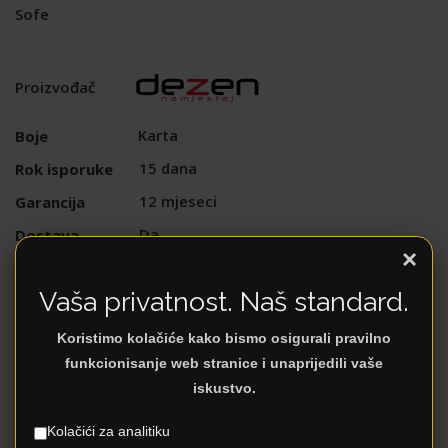
Sofe
Proizvođač
Karta
Boje
15 dana
Rok isporuke
12 mjeseci
Garancija
Da
Dostava
×
Da
Montaža
Vaša privatnost. Naš standard.
Drvo
Materijali
Uslovi plaćanja
Plaćanje
Koristimo kolačiće kako bismo osigurali pravilno
funkcionisanje web stranice i unaprijedili vaše
iskustvo.
DODATNI OPIS
Kolačići za analitiku