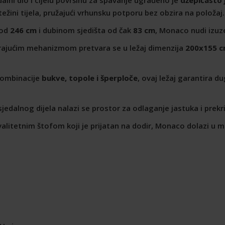
žini tijela, pružajući vrhunsku potporu bez obzira na položaj.
 od
246 cm
i dubinom sjedišta od čak
83 cm
, Monaco nudi izuze
ajućim mehanizmom pretvara se u ležaj dimenzija
200x155 
kombinacije
bukve, topole i šperploče
, ovaj ležaj garantira d
jedalnog dijela nalazi se prostor za odlaganje jastuka i prek
litetnim štofom koji je prijatan na dodir, Monaco dolazi u m