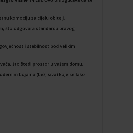
tnu komociju za cijelu obitelj.
cm
, što odgovara standardu pravog
ugovječnost i stabilnost pod velikim
rivača, što štedi prostor u vašem domu.
odernim bojama (bež, siva) koje se lako