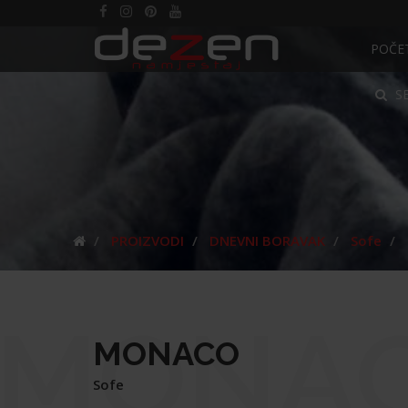
POČE
S
PROIZVODI
DNEVNI BORAVAK
Sofe
MONA
MONACO
Sofe