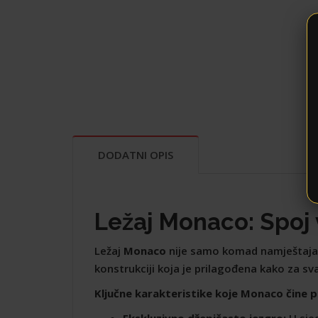
DODATNI OPIS
Ležaj Monaco: Spoj
Ležaj
Monaco
nije samo komad namještaja, v
konstrukciji koja je prilagođena kako za sv
Ključne karakteristike koje Monaco čine 
Ekskluzivno džepičasto jezgro:
U sjed