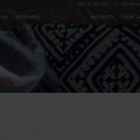
+387 35 744 203
info@de
TNA
KOMPANIJA
PROIZVODI
AMBIJENTI
SERVIS Z
EARCH
MONACO
CO