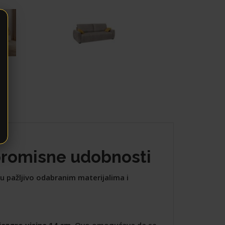
promisne udobnosti
u pažljivo odabranim materijalima i
jezgro visine 14 cm
. Ovo omogućava da se