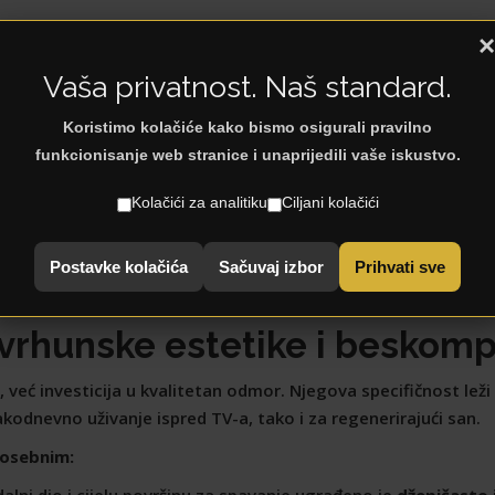
×
Vaša privatnost. Naš standard.
Koristimo kolačiće kako bismo osigurali pravilno
funkcionisanje web stranice i unaprijedili vaše iskustvo.
< Natrag na: Sofe
Kolačići za analitiku
Ciljani kolačići
Postavke kolačića
Sačuvaj izbor
Prihvati sve
 vrhunske estetike i beskom
eć investicija u kvalitetan odmor. Njegova specifičnost leži 
akodnevno uživanje ispred TV-a, tako i za regenerirajući san.
posebnim:
alni dio i cijelu površinu za spavanje ugrađeno je
džepičasto 