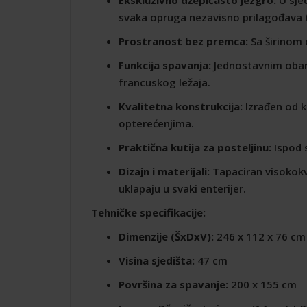
svaka opruga nezavisno prilagođava te
Prostranost bez premca:
Sa širinom
Funkcija spavanja:
Jednostavnim obar
francuskog ležaja.
Kvalitetna konstrukcija:
Izrađen od 
opterećenjima.
Praktična kutija za posteljinu:
Ispod s
Dizajn i materijali:
Tapaciran visokokva
uklapaju u svaki enterijer.
Tehničke specifikacije:
Dimenzije (ŠxDxV):
246 x 112 x 76 cm
Visina sjedišta:
47 cm
Površina za spavanje:
200 x 155 cm