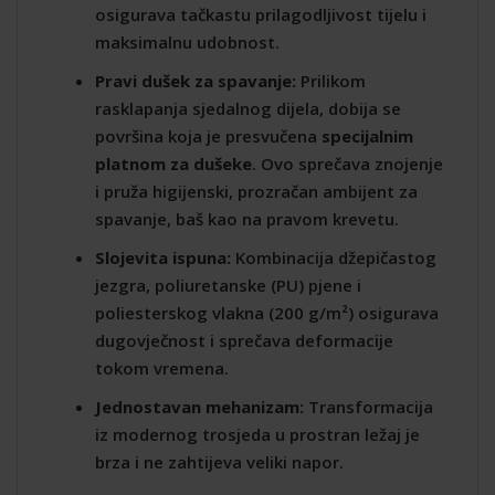
osigurava tačkastu prilagodljivost tijelu i
maksimalnu udobnost.
Pravi dušek za spavanje:
Prilikom
rasklapanja sjedalnog dijela, dobija se
površina koja je presvučena
specijalnim
platnom za dušeke
. Ovo sprečava znojenje
i pruža higijenski, prozračan ambijent za
spavanje, baš kao na pravom krevetu.
Slojevita ispuna:
Kombinacija džepičastog
jezgra, poliuretanske (PU) pjene i
poliesterskog vlakna (200 g/m²) osigurava
dugovječnost i sprečava deformacije
tokom vremena.
Jednostavan mehanizam:
Transformacija
iz modernog trosjeda u prostran ležaj je
brza i ne zahtijeva veliki napor.