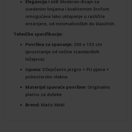
Elegancija i stil:
Moderan dizajn sa
svedenim linijama i kvalitetnim štofom
omogućava lako uklapanje u različite
enterijere, od minimalističkih do klasičnih.
Tehničke specifikacije:
Površina za spavanje:
200 x 155 cm
(prostranije od većine standardnih
ležajeva)
Ispuna:
Džepičasto jezgro + PU pjena +
poliestersko vlakno
Materijal spavaće površine:
Originalno
platno za dušeke
Brend:
Matis Mebl