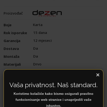
Proizvođač
Karta
Boje
15 dana
Rok isporuke
12 mjeseci
Garancija
Da
Dostava
Da
Montaža
Drvo
Materijali
Uslovi plaćanja
Plaćanje
×
Vaša privatnost. Naš standard.
DODATNI OPIS
Koristimo kolačiće kako bismo osigurali pravilno
funkcionisanje web stranice i unaprijedili vaše
iskustvo.