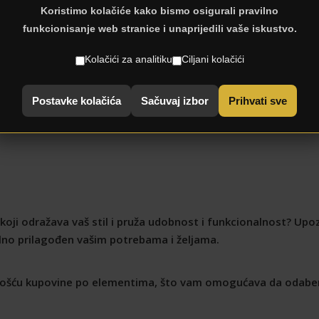
< Natrag na: Regali
Koristimo kolačiće kako bismo osigurali pravilno
funkcionisanje web stranice i unaprijedili vaše iskustvo.
Kolačići za analitiku
Ciljani kolačići
Postavke kolačića
Sačuvaj izbor
Prihvati sve
ji odražava vaš stil i pruža udobnost i funkcionalnost? Upoz
alno prilagođen vašim potrebama i željama.
nošću kupovine po elementima, što vam omogućava da odaber