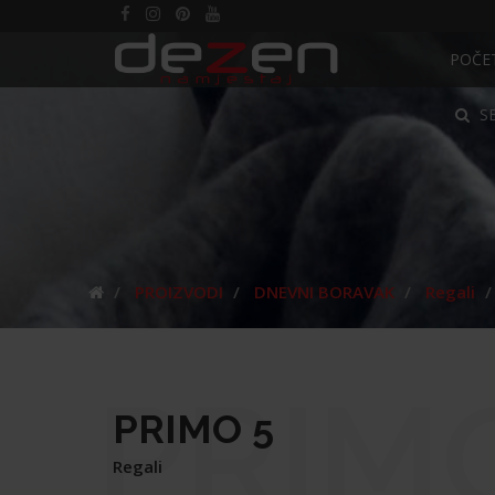
POČE
S
PROIZVODI
DNEVNI BORAVAK
Regali
PRIM
PRIMO 5
Regali