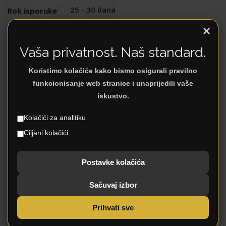
25 - 30 dana
Rok isporuke
3 godina
Garancija
×
Da
Dostava
Vaša privatnost. Naš standard.
Da
Montaža
Koristimo kolačiće kako bismo osigurali pravilno
MDF Visoki sjaj
Materijali
funkcionisanje web stranice i unaprijedili vaše
Uslovi plaćanja
Plaćanje
iskustvo.
Kolačići za analitiku
DODATNI OPIS
Ciljani kolačići
Postavke kolačića
jedno puno krilo (Kristalno bijela HG lak) sa
Sačuvaj izbor
aplikacijom u drvo dekoru (Pacifik orah HG
lak)
Prihvati sve
jedno krilo sa staklom (Bež HG lak)