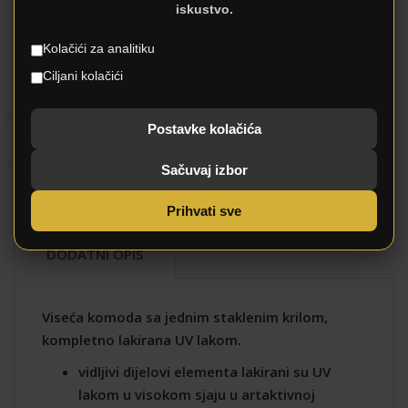
Siva
iskustvo.
Boje
25 - 30 dana
Rok isporuke
Kolačići za analitiku
1KS
3 godina
Garancija
Ciljani kolačići
Da
Dostava
Ne
Postavke kolačića
Montaža
MDF Visoki sjaj
Materijali
Sačuvaj izbor
Uslovi plaćanja
Plaćanje
Prihvati sve
DODATNI OPIS
Viseća komoda sa jednim staklenim krilom,
kompletno lakirana UV lakom.
vidljivi dijelovi elementa lakirani su UV
lakom u visokom sjaju u artaktivnoj