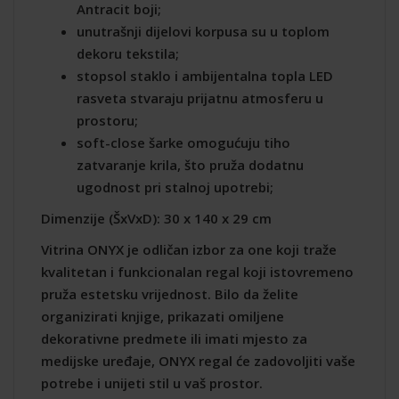
Antracit boji;
unutrašnji dijelovi korpusa su u toplom
dekoru tekstila;
stopsol staklo i ambijentalna topla LED
rasveta stvaraju prijatnu atmosferu u
prostoru;
soft-close šarke omogućuju tiho
zatvaranje krila, što pruža dodatnu
ugodnost pri stalnoj upotrebi;
Dimenzije (ŠxVxD): 30 x 140 x 29 cm
Vitrina ONYX je odličan izbor za one koji traže
kvalitetan i funkcionalan regal koji istovremeno
pruža estetsku vrijednost. Bilo da želite
organizirati knjige, prikazati omiljene
dekorativne predmete ili imati mjesto za
medijske uređaje, ONYX regal će zadovoljiti vaše
potrebe i unijeti stil u vaš prostor.