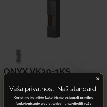
ONYX
ONYX VK30-1KS
×
Komode
Vaša privatnost. Naš standard.
VK30-
Proizvođač
Koristimo kolačiće kako bismo osigurali pravilno
funkcionisanje web stranice i unaprijedili vaše