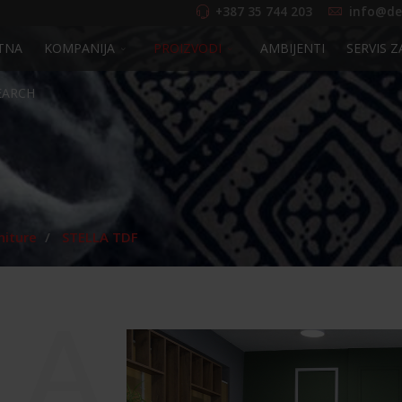
+387 35 744 203
info@de
TNA
KOMPANIJA
PROIZVODI
AMBIJENTI
SERVIS Z
EARCH
niture
STELLA TDF
LA