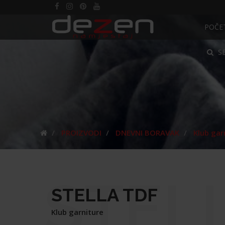
POČE
S
PROIZVODI
DNEVNI BORAVAK
Klub gar
STEL
STELLA TDF
Klub garniture