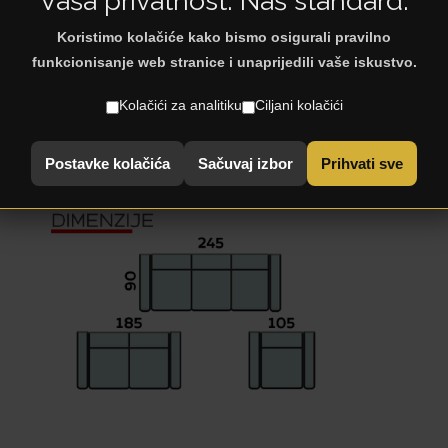
Vaša privatnost. Naš standard.
Koristimo kolačiće kako bismo osigurali pravilno
< Natrag na: Klub garniture
funkcionisanje web stranice i unaprijedili vaše iskustvo.
Kolačići za analitiku
Ciljani kolačići
Postavke kolačića
Sačuvaj izbor
Prihvati sve